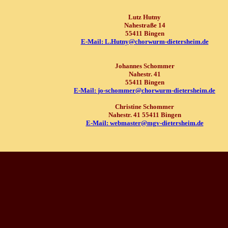
Lutz Hutny
Nahestraße 14
55411 Bingen
E-Mail: L.Hutny@chorwurm-dietersheim.de
Johannes Schommer
Nahestr. 41
55411 Bingen
E-Mail: jo-schommer@chorwurm-dietersheim.de
Christine Schommer
Nahestr. 41 55411 Bingen
E-Mail: webmaster@mgv-dietersheim.de